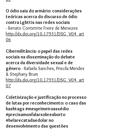
O ódio saiu do armário: considerações
teóricas acerca do discurso de ódio
contra Lgbttis nas redes sociais
- Renato Contetnte Freire de Menezes
http://dx.doi.org/10.17931/DSG_V04_art
06
Cibermilitância: o papel das redes
sociais na disseminação do debate
acerca da diversidade sexual e de
gênero
- Rafaela Sanches, Priscila Mendes
& Stephany Brum
http://dx.doi.org/10.17931/DSG_V04_art
07
Coletivização e justificação no processo
de lutas por reconhecimento: o caso das
hashtags #meuprimeiroassédio
#precisamosfalarsobreaborto
#belarecatadaedolar no
desenvolvimento das questões