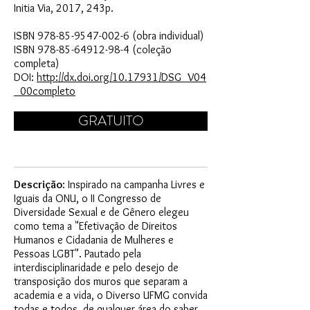
Initia Via, 2017, 243p.
ISBN
978-85-9547-002-6
(obra individual)
ISBN
978-85-64912-98-4
(coleção
completa)
DOI:
http://dx.doi.org/10.17931/DSG_V04
_00completo
GRATUITO
Descrição
: Inspirado na campanha Livres e
Iguais da ONU, o II Congresso de
Diversidade Sexual e de Gênero elegeu
como tema a "Efetivação de Direitos
Humanos e Cidadania de Mulheres e
Pessoas LGBT". Pautado pela
interdisciplinaridade e pelo desejo de
transposição dos muros que separam a
academia e a vida, o Diverso UFMG convida
todas e todos, de qualquer área do saber,