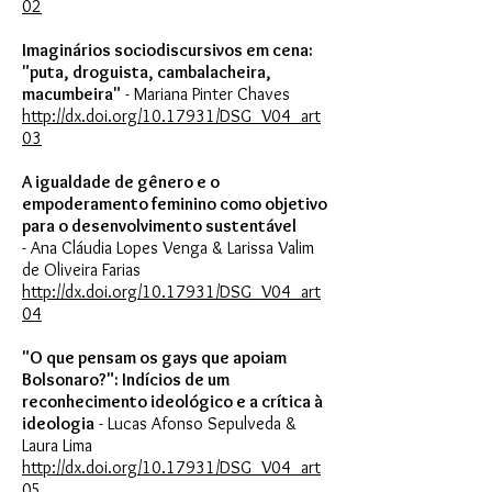
02
Imaginários sociodiscursivos em cena:
"puta, droguista, cambalacheira,
macumbeira"
- Mariana Pinter Chaves
http://dx.doi.org/10.17931/DSG_V04_art
03
A igualdade de gênero e o
empoderamento feminino como objetivo
para o desenvolvimento sustentável
- Ana Cláudia Lopes Venga & Larissa Valim
de Oliveira Farias
http://dx.doi.org/10.17931/DSG_V04_art
04
"O que pensam os gays que apoiam
Bolsonaro?": Indícios de um
reconhecimento ideológico e a crítica à
ideologia
- Lucas Afonso Sepulveda &
Laura Lima
http://dx.doi.org/10.17931/DSG_V04_art
05