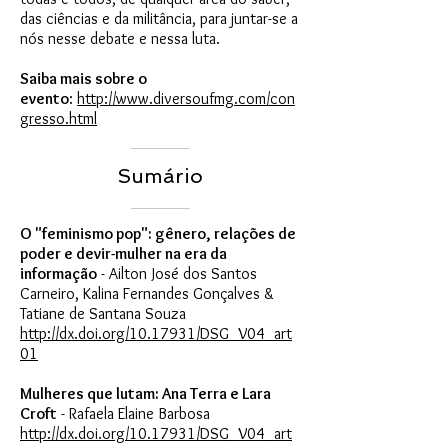
das ciências e da militância, para juntar-se a
nós nesse debate e nessa luta.
Saiba mais sobre o
evento
:
http://www.diversoufmg.com/con
gresso.html
Sumário
O "feminismo pop": gênero, relações de
poder e devir-mulher na era da
informação
- Ailton José dos Santos
Carneiro, Kalina Fernandes Gonçalves &
Tatiane de Santana Souza
http://dx.doi.org/10.17931/DSG_V04_art
01
Mulheres que lutam: Ana Terra e Lara
Croft
- Rafaela Elaine Barbosa
http://dx.doi.org/10.17931/DSG_V04_art