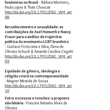
feministas no Brasil
- Bárbara Monteiro,
Paula Lopes & Thaís Choucair
http://dx.doi.org/10.17931/DSG_V04_art
08
Reconhecimento e sexualidade: as
contribuições de Axel Honneth e Nancy
Fraser para a análise da trajetória
política do movimento LGBT brasileiro
- Gustavo Frota Lima e Silva, Elena de
Oliveira Schuck & Amanda Carolina Cegatti
http://dx.doi.org/10.17931/DSG_V04_art
09
Equidade de gênero, ideologia e
religião cristã na contemporaneidade
- Magner Miranda de Souza
http://dx.doi.org/10.17931/DSG_V04_art
10
Entre excessos e tensões: a proposta
não-binária
- Francine Natasha Alves de
Oliveira