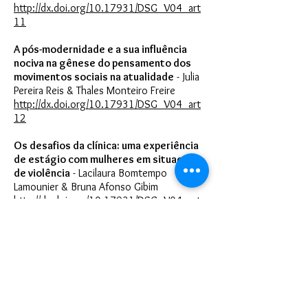
http://dx.doi.org/10.17931/DSG_V04_art
11
A pós-modernidade e a sua influência
nociva na gênese do pensamento dos
movimentos sociais na atualidade
- Julia
Pereira Reis & Thales Monteiro Freire
http://dx.doi.org/10.17931/DSG_V04_art
12
Os desafios da clínica: uma experiência
de estágio com mulheres em situação
de violência
- Lacilaura Bomtempo
Lamounier & Bruna Afonso Gibim
http://dx.doi.org/10.17931/DSG_V04_art
13
A maternidade como conflito e o
feminismo como resposta: não se nasce
mulher, torna-se mãe
- Carolina Alves
Leite
http://dx.doi.org/10.17931/DSG_V04_art