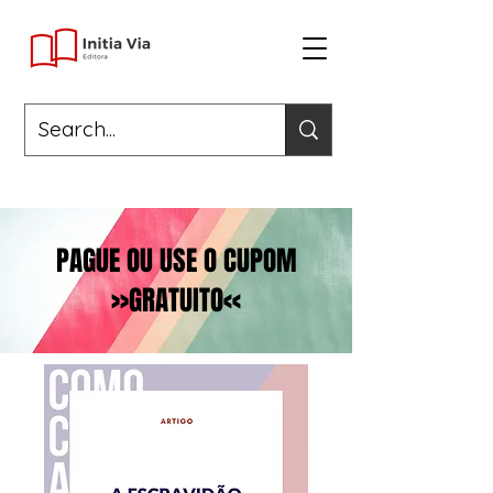
PAGUE OU USE O CUPOM
>>GRATUITO<<