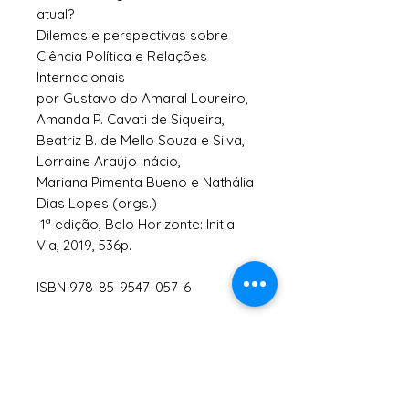
atual?
Dilemas e perspectivas sobre
Ciência Política e
Relações
Internacionais
por Gustavo do Amaral Loureiro,
Amanda P.
Cavati
de Siqueira,
Beatriz B. de Mello Souza e Silva,
Lorraine Araújo Inácio,
Mariana Pimenta Bueno e Nathália
Dias Lopes (
orgs
.)
1ª edição, Belo Horizonte:
Initia
Via, 2019, 536p.
ISBN 978-85-9547-057-6
Você conhece a obra completa
aqui