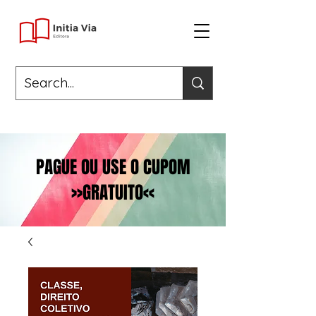
PAGUE OU USE O CUPOM
>>GRATUITO<<