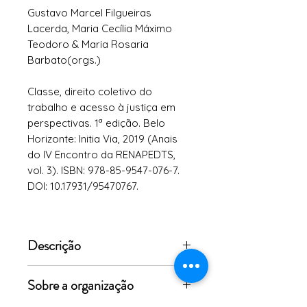
Gustavo Marcel Filgueiras
Lacerda, Maria Cecília Máximo
Teodoro & Maria Rosaria
Barbato(orgs.)
Classe, direito coletivo do
trabalho e acesso à justiça em
perspectivas. 1ª edição. Belo
Horizonte: Initia Via, 2019 (Anais
do IV Encontro da RENAPEDTS,
vol. 3). ISBN: 978-85-9547-076-7.
DOI: 10.17931/95470767.
Descrição
"Os artigos que compõem estes
Sobre a organização
anais apresentam, portanto, à
comunidade acadêmica e à