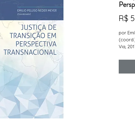
Persp
R$ 5
por Emí
(coord.)
Via, 20