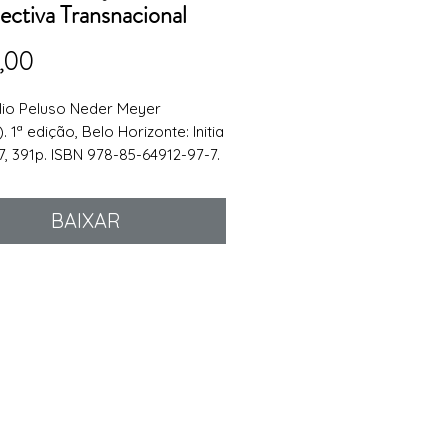
ectiva Transnacional
Preço
,00
lio Peluso Neder Meyer
. 1ª edição, Belo Horizonte: Initia
17, 391p. ISBN 978-85-64912-97-7.
BAIXAR