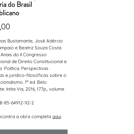
ia do Brasil
licano
Preço
,00
mas Bustamante, José Adércio
ampaio e Beatriz Souza Costa
, Anais do II Congresso
cional de Direito Constitucional e
a Política
.
Perspectivas
as e jurídico-filosóficas sobre o
ucionalismo
. 1ª ed. Belo
te:
Initia
Via, 2016, 177p., volume
8-85-64912-92-2
ncontra a obra completa
aqui
.