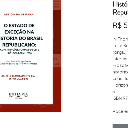
Histór
Repub
R$ 5
In: Tho
Leite S
(
orgs
.)
Interna
Filosofi
históric
constit
Horizon
5.
ISBN 97
Você e