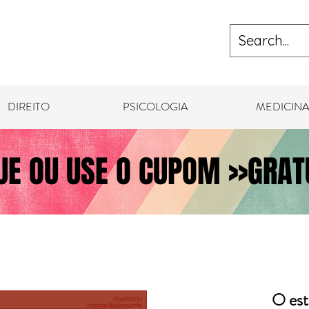
DIREITO
PSICOLOGIA
MEDICINA
UE OU USE O CUPOM >>GRATU
O est