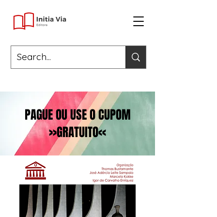
PAGUE OU USE O CUPOM
>>GRATUITO<<