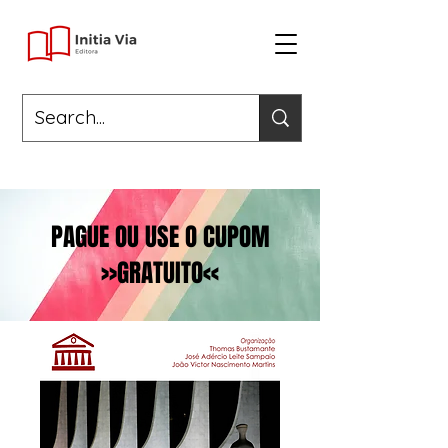
PAGUE OU USE O CUPOM
>>GRATUITO<<