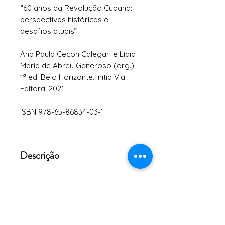
“60 anos da Revolução Cubana:
perspectivas históricas e
desafios atuais”
Ana Paula Cecon Calegari e Lídia
Maria de Abreu Generoso (org.),
1ª ed. Belo Horizonte. Initia Via
Editora. 2021.
ISBN 978-65-86834-03-1
Descrição
"Este livro resulta dos debates
Sumário
ocorridos durante o Seminário
Internacional “60 anos da
Apresentação
Revolução Cubana: perspectivas
históricas e desafios atuais”