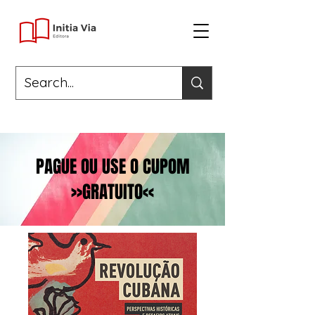
PAGUE OU USE O CUPOM
>>GRATUITO<<