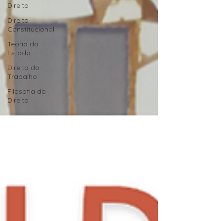
Direito
Direito
Constitucional
Teoria do
Estado
Direito do
Trabalho
Filosofia do
Direito