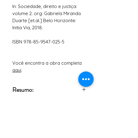
In: Sociedade, direito e justiça:
volume 2.
org
: Gabriela Miranda
Duarte [et.al.] Belo Horizonte:
Initia
Via, 2018.
ISBN 978-85-9547-025-5
Você encontra a obra completa
aqui
.
Resumo:
O artigo procura evidenciar a
importância da Educação em
Direitos Humanos - EDH como um
dos instrumentos capazes de
A Editora
promover a construção da
Conselho Editorial
Termos e Condições
cidadania ativa no âmbito da