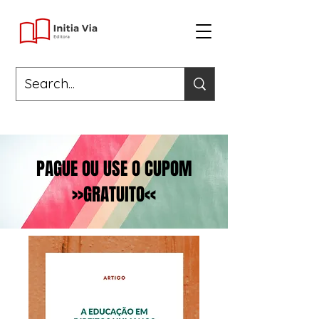
PAGUE OU USE O CUPOM
>>GRATUITO<<